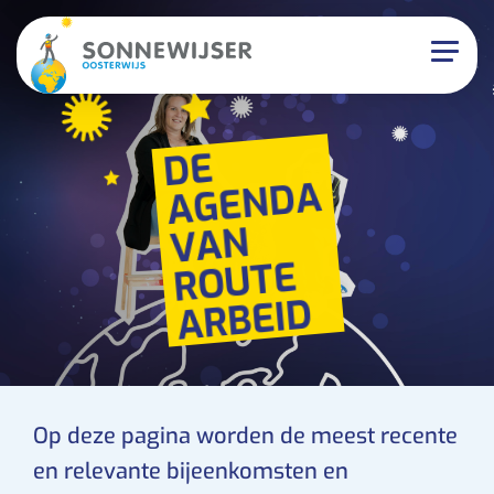
DE
A
GE
N
D
V
A
A
N
R
O
UTE
ARBEI
D
Op deze pagina worden de meest recente
en relevante bijeenkomsten en