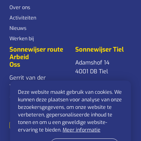
Over ons
Activiteiten
Nieuws
Werken bij
Sonnewijser route
Sonnewijser Tiel
Arbeid
Adamshof 14
Oss
4001 DB Tiel
Gerrit van der
Veenstraat 24
0344-761 861
Deze website maakt gebruik van cookies. We
5348 RD Oss
Stuur een
kunnen deze plaatsen voor analyse van onze
mail
bezoekersgegevens, om onze website te
0412-625 544
verbeteren, gepersonaliseerde inhoud te
Stuur een
tonen en om u een geweldige website-
mail
ervaring te bieden.
Meer informatie