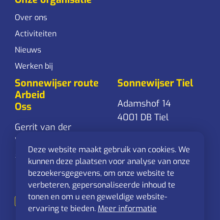
Over ons
Activiteiten
Nieuws
Werken bij
Sonnewijser route
Sonnewijser Tiel
Arbeid
Adamshof 14
Oss
4001 DB Tiel
Gerrit van der
Veenstraat 24
0344-761 861
Deze website maakt gebruik van cookies. We
5348 RD Oss
Stuur een
kunnen deze plaatsen voor analyse van onze
mail
bezoekersgegevens, om onze website te
0412-625 544
verbeteren, gepersonaliseerde inhoud te
Stuur een
tonen en om u een geweldige website-
mail
ervaring te bieden.
Meer informatie