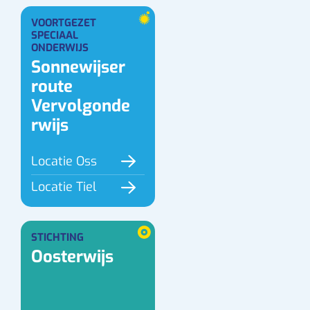
VOORTGEZET
SPECIAAL
ONDERWIJS
Sonnewijser
route
Vervolgonde
rwijs
Locatie Oss
Locatie Tiel
STICHTING
Oosterwijs