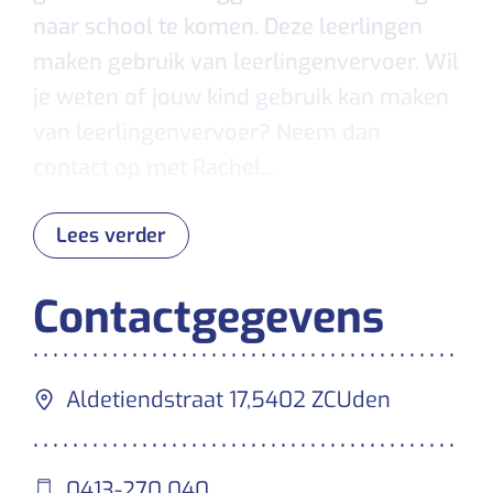
naar school te komen. Deze leerlingen
maken gebruik van leerlingenvervoer. Wil
je weten of jouw kind gebruik kan maken
van leerlingenvervoer? Neem dan
contact op met Rachel...
Lees verder
Contactgegevens
Aldetiendstraat 17,
5402 ZC
Uden
0413-270 040