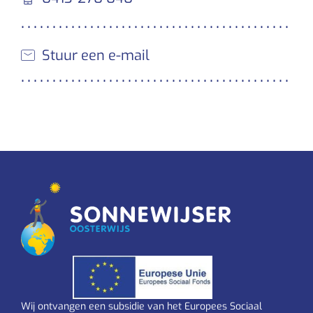
Stuur een e-mail
Wij ontvangen een subsidie van het Europees Sociaal