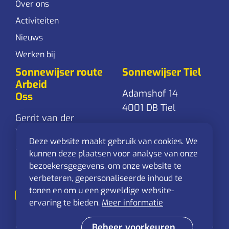
Over ons
Activiteiten
Nieuws
Werken bij
Sonnewijser route
Sonnewijser Tiel
Arbeid
Adamshof 14
Oss
4001 DB Tiel
Gerrit van der
Veenstraat 24
0344-761 861
Deze website maakt gebruik van cookies. We
5348 RD Oss
Stuur een
kunnen deze plaatsen voor analyse van onze
mail
bezoekersgegevens, om onze website te
0412-625 544
verbeteren, gepersonaliseerde inhoud te
Stuur een
tonen en om u een geweldige website-
mail
ervaring te bieden.
Meer informatie
Beheer voorkeuren