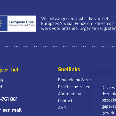
Wij ontvangen een subsidie van het
Europees Sociaal Fonds om kansen op
werk voor onze leerlingen te vergroten
Snellinks
ser Tiel
Begeleiding & zorg
14
el
Praktische zaken
Deze we
Aanmelding
deze pl
-761 861
bezoeke
Contact
geperso
AVG
r een mail
geweldi