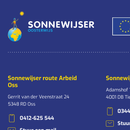
Sonnewijser route Arbeid
Sonnewij
Oss
Adamshof 
Gerrit van der Veenstraat 24
4001 DB Ti
5348 RD Oss
0344
0412-625 544
Stuu