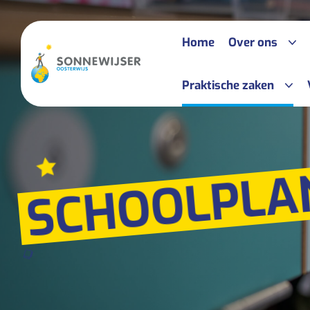
Home
Over ons
Praktische zaken
Het onderw
Speciale a
ABC-begrippenlijst
SCHOOLPLA
Na de Sonn
Jaarkalender
Voor ouder
Schoolgids
Samenwerk
Ziek melden
Informatieboekje
Plaatsingsruimte