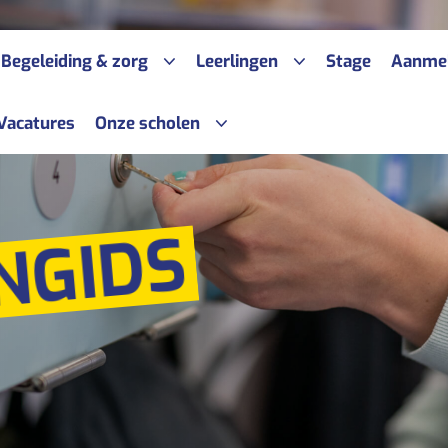
Begeleiding & zorg
Leerlingen
Stage
Aanme
Vacatures
Onze scholen
ijs
Expertise
Leerlingen aan het woord
anpak
Handige links en tips
Sonnewijser route Arbeid Oss
NGIDS
ewijser route Arbeid
Sonnewijser route Arbeid Tiel
s/verzorgers
ingspartners