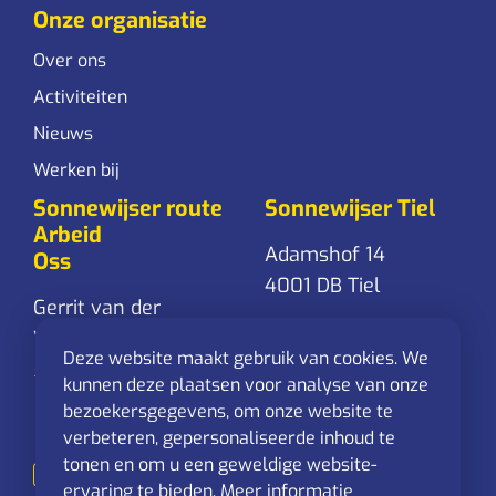
Onze organisatie
Over ons
Activiteiten
Nieuws
Werken bij
Sonnewijser route
Sonnewijser Tiel
Arbeid
Adamshof 14
Oss
4001 DB Tiel
Gerrit van der
Veenstraat 24
0344-761 861
Deze website maakt gebruik van cookies. We
5348 RD Oss
Stuur een
kunnen deze plaatsen voor analyse van onze
mail
bezoekersgegevens, om onze website te
0412-625 544
verbeteren, gepersonaliseerde inhoud te
Stuur een
tonen en om u een geweldige website-
mail
ervaring te bieden.
Meer informatie