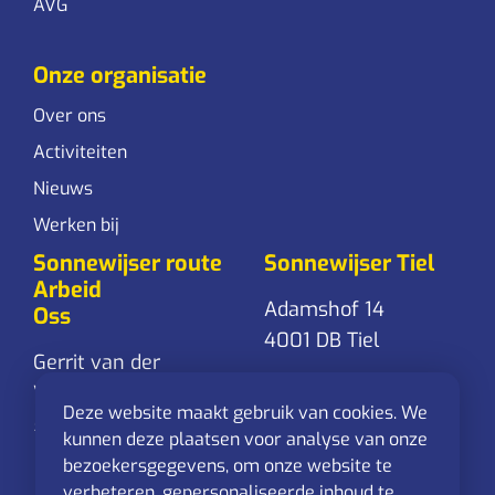
AVG
Onze organisatie
Over ons
Activiteiten
Nieuws
Werken bij
Sonnewijser route
Sonnewijser Tiel
Arbeid
Adamshof 14
Oss
4001 DB Tiel
Gerrit van der
Veenstraat 24
0344-761 861
Deze website maakt gebruik van cookies. We
5348 RD Oss
Stuur een
kunnen deze plaatsen voor analyse van onze
mail
bezoekersgegevens, om onze website te
0412-625 544
verbeteren, gepersonaliseerde inhoud te