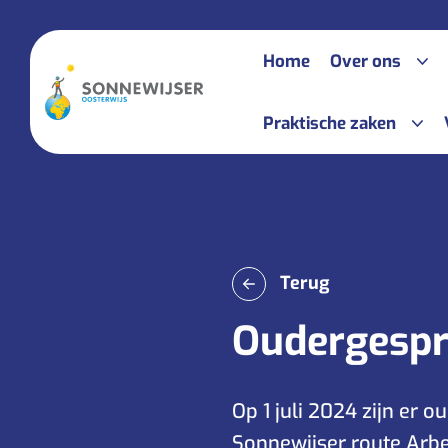
Home
Over ons
Praktische zaken
Het onderw
Speciale a
ABC-begrippenlijst
Na de Sonn
Jaarkalender
Terug
Voor ouder
Schoolgids
Oudergesp
Samenwerk
Ziek melden
Informatieboekje
Op 1 juli 2024 zijn er 
Sonnewijser route Arbei
Plaatsingsruimte